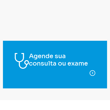
Agende sua
consulta ou exame
para ag