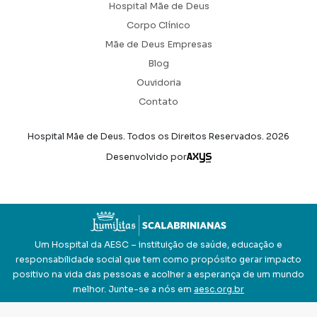
Hospital Mãe de Deus
Corpo Clínico
Mãe de Deus Empresas
Blog
Ouvidoria
Contato
Hospital Mãe de Deus. Todos os Direitos Reservados.
2026
Axysweb
Desenvolvido por
Um Hospital da AESC – instituição de saúde, educação e
responsabilidade social que tem como propósito gerar impacto
positivo na vida das pessoas e acolher a esperança de um mundo
melhor. Junte-se a nós em
aesc.org.br