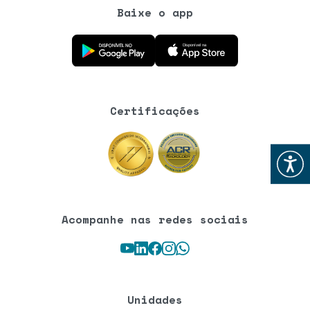
Baixe o app
Baixe o aplicativo na Google Play Store
Baixe o aplicativo na App Store
Certificações
Abrir
Acompanhe nas redes sociais
Youtube
LinkedIn
Facebook
Instagram
WhatsApp
Unidades