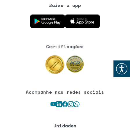
Baixe o app
Baixe o aplicativo na Google Play Store
Baixe o aplicativo na App Store
Certificações
Abrir
Acompanhe nas redes sociais
Youtube
LinkedIn
Facebook
Instagram
WhatsApp
Unidades