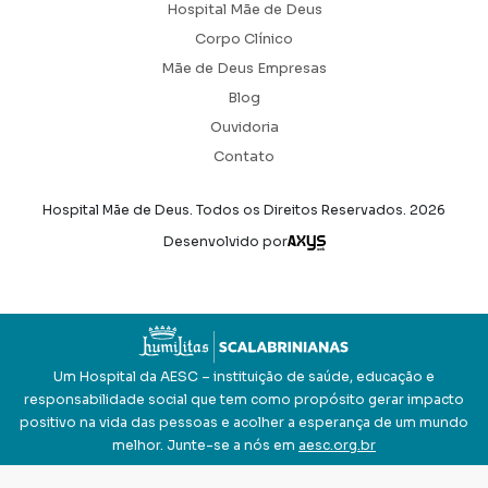
Hospital Mãe de Deus
Corpo Clínico
Mãe de Deus Empresas
Blog
Ouvidoria
Contato
Hospital Mãe de Deus. Todos os Direitos Reservados.
2026
Axysweb
Desenvolvido por
Um Hospital da AESC – instituição de saúde, educação e
responsabilidade social que tem como propósito gerar impacto
positivo na vida das pessoas e acolher a esperança de um mundo
melhor. Junte-se a nós em
aesc.org.br