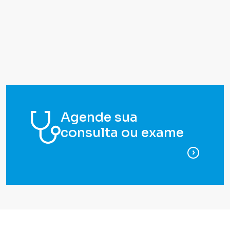
Agende sua
consulta ou exame
para ag