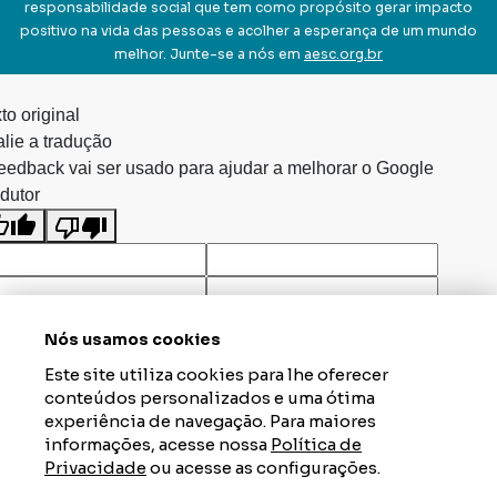
responsabilidade social que tem como propósito gerar impacto
positivo na vida das pessoas e acolher a esperança de um mundo
melhor. Junte-se a nós em
aesc.org.br
to original
lie a tradução
eedback vai ser usado para ajudar a melhorar o Google
dutor
Nós usamos cookies
Este site utiliza cookies para lhe oferecer
conteúdos personalizados e uma ótima
experiência de navegação. Para maiores
informações, acesse nossa
Política de
Privacidade
ou acesse as configurações.