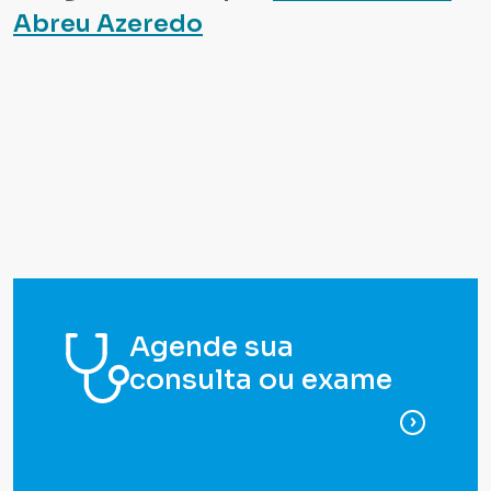
Abreu Azeredo
Agende sua
consulta ou exame
para ag