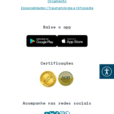
Orçamento
Especialidades / Traumatologia e Ortopedia
Baixe o app
Baixe o aplicativo na Google Play Store
Baixe o aplicativo na App Store
Certificações
Abrir
Acompanhe nas redes sociais
Youtube
LinkedIn
Facebook
Instagram
WhatsApp