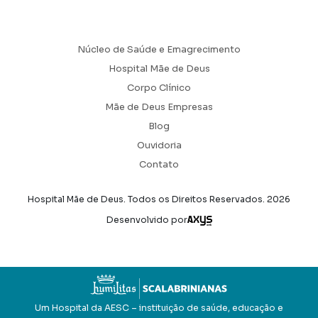
Núcleo de Saúde e Emagrecimento
Hospital Mãe de Deus
Corpo Clínico
Mãe de Deus Empresas
Blog
Ouvidoria
Contato
Hospital Mãe de Deus. Todos os Direitos Reservados.
2026
Axysweb
Desenvolvido por
Um Hospital da AESC – instituição de saúde, educação e