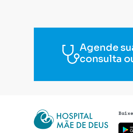
Agende su
consulta o
Baix
Baixe o