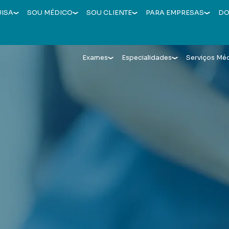
UISA
SOU MÉDICO
SOU CLIENTE
PARA EMPRESAS
DO
Exames
Especialidades
Serviços Mé