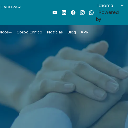
E AGORA
Powered
Youtube
LinkedIn
Facebook
Instagram
WhatsApp
by
dicos
Corpo Clínico
Notícias
Blog
APP