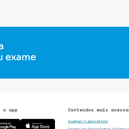
a
u exame
e o app
Conteúdos mais acessa
 aplicativo na Google Play Store
Baixe o aplicativo na App Store
Exames / Laboratório