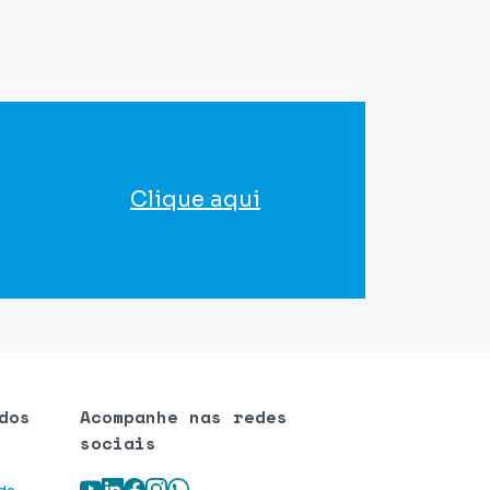
Clique aqui
para agendar seu exame
dos
Acompanhe nas redes
sociais
Youtube
LinkedIn
Facebook
Instagram
WhatsApp