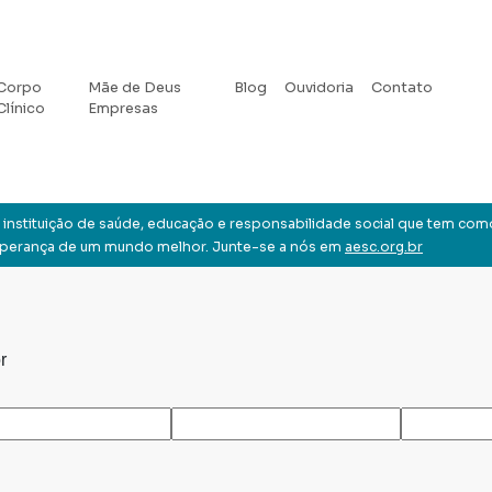
Corpo
Mãe de Deus
Blog
Ouvidoria
Contato
Clínico
Empresas
instituição de saúde, educação e responsabilidade social que tem com
sperança de um mundo melhor. Junte-se a nós em
aesc.org.br
r