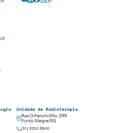
 de
cal
e
logia
Unidade de Radioterapia
Rua Orfanotrófio, 299
Porto Alegre/RS
(51) 3252.3900