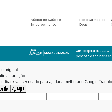
Núcleo de Saúde e
Hospital Mãe de
Emagrecimento
Deus
Um Hospital da AESC – 
pessoas e acolher a e
to original
lie a tradução
eedback vai ser usado para ajudar a melhorar o Google Traduto