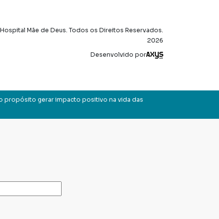
Hospital Mãe de Deus. Todos os Direitos Reservados.
2026
Axysweb
Desenvolvido por
o propósito gerar impacto positivo na vida das