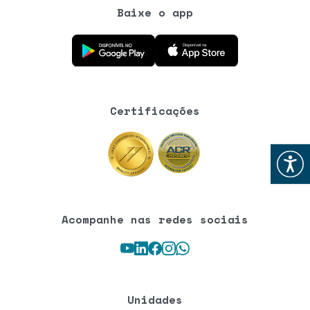
Baixe o app
Baixe o aplicativo na Google Play Store
Baixe o aplicativo na App Store
Certificações
Abrir
Acompanhe nas redes sociais
Youtube
LinkedIn
Facebook
Instagram
WhatsApp
Unidades