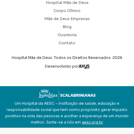
Hospital Mãe de Deus
Corpo Clínico
Mãe de Deus Empresas
Blog
Ouvidoria
Contato
Hospital Mãe de Deus. Todos os Direitos Reservados.
2026
Axysweb
Desenvolvido por
Um Hospital da AESC – instituição de saúde, educação e
responsabilidade social que tem como propósito gerar impacto
positivo na vida das pessoas e acolher a esperança de um mundo
melhor. Junte-se a nós em
aesc.org.br