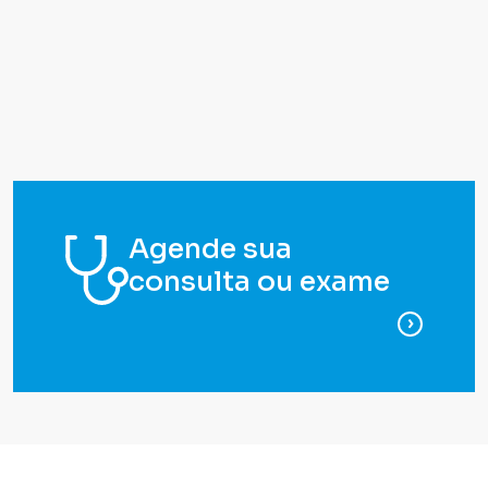
Agende sua
consulta ou exame
para ag