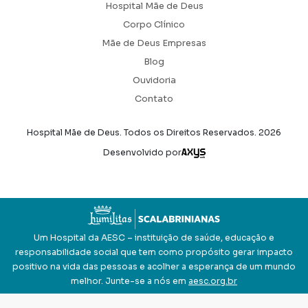
Hospital Mãe de Deus
Corpo Clínico
Mãe de Deus Empresas
Blog
Ouvidoria
Contato
Hospital Mãe de Deus. Todos os Direitos Reservados.
2026
Axysweb
Desenvolvido por
Um Hospital da AESC – instituição de saúde, educação e
responsabilidade social que tem como propósito gerar impacto
positivo na vida das pessoas e acolher a esperança de um mundo
melhor. Junte-se a nós em
aesc.org.br