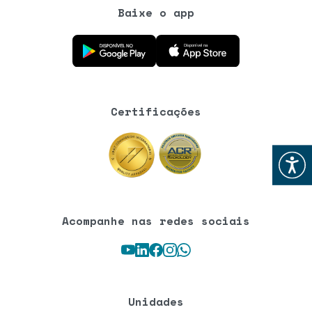
Baixe o app
Baixe o aplicativo na Google Play Store
Baixe o aplicativo na App Store
Certificações
Abrir
Acompanhe nas redes sociais
Youtube
LinkedIn
Facebook
Instagram
WhatsApp
Unidades