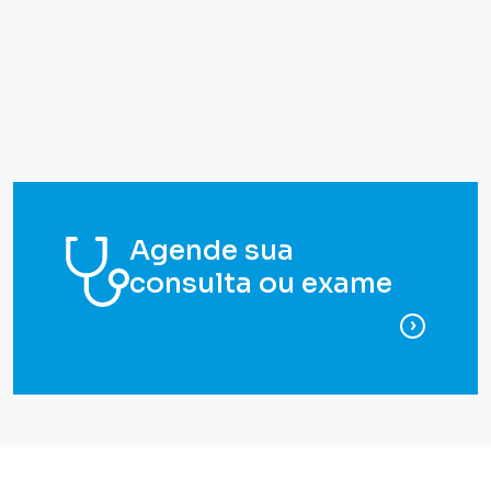
Agende sua
consulta ou exame
para ag