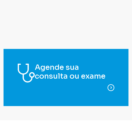
Agende sua
consulta ou exame
para ag