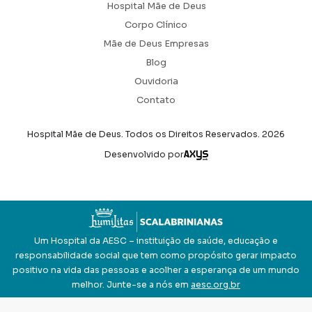
Hospital Mãe de Deus
Corpo Clínico
Mãe de Deus Empresas
Blog
Ouvidoria
Contato
Hospital Mãe de Deus. Todos os Direitos Reservados.
2026
Axysweb
Desenvolvido por
Um Hospital da AESC – instituição de saúde, educação e
responsabilidade social que tem como propósito gerar impacto
positivo na vida das pessoas e acolher a esperança de um mundo
melhor. Junte-se a nós em
aesc.org.br