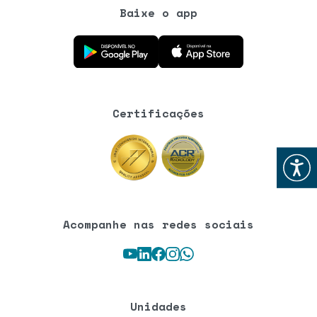
Baixe o app
Baixe o aplicativo na Google Play Store
Baixe o aplicativo na App Store
Certificações
Abrir
Acompanhe nas redes sociais
Youtube
LinkedIn
Facebook
Instagram
WhatsApp
Unidades