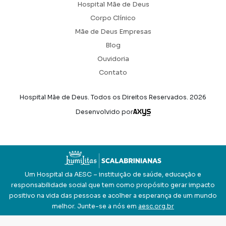
Hospital Mãe de Deus
Corpo Clínico
Mãe de Deus Empresas
Blog
Ouvidoria
Contato
Hospital Mãe de Deus. Todos os Direitos Reservados.
2026
Axysweb
Desenvolvido por
Um Hospital da AESC – instituição de saúde, educação e
responsabilidade social que tem como propósito gerar impacto
positivo na vida das pessoas e acolher a esperança de um mundo
melhor. Junte-se a nós em
aesc.org.br