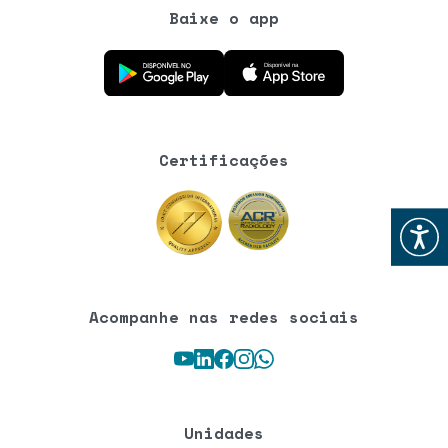
Baixe o app
Baixe o aplicativo na Google Play Store
Baixe o aplicativo na App Store
Certificações
Abrir
Acompanhe nas redes sociais
Youtube
LinkedIn
Facebook
Instagram
WhatsApp
Unidades