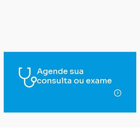
Agende sua
consulta ou exame
para ag