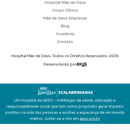
Hospital Mãe de Deus
Corpo Clínico
Mãe de Deus Empresas
Blog
Ouvidoria
Contato
Hospital Mãe de Deus. Todos os Direitos Reservados.
2026
Axysweb
Desenvolvido por
Um Hospital da AESC – instituição de saúde, educação e
responsabilidade social que tem como propósito gerar impacto
positivo na vida das pessoas e acolher a esperança de um mundo
melhor. Junte-se a nós em
aesc.org.br