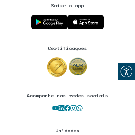
Baixe o app
Baixe o aplicativo na Google Play Store
Baixe o aplicativo na App Store
Certificações
Abrir
Acompanhe nas redes sociais
Youtube
LinkedIn
Facebook
Instagram
WhatsApp
Unidades