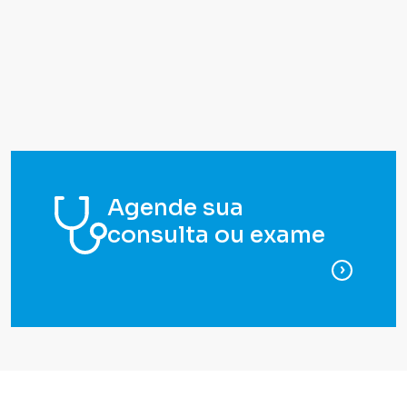
Agende sua
consulta ou exame
para ag