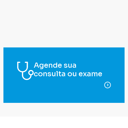
Agende sua
consulta ou exame
para ag