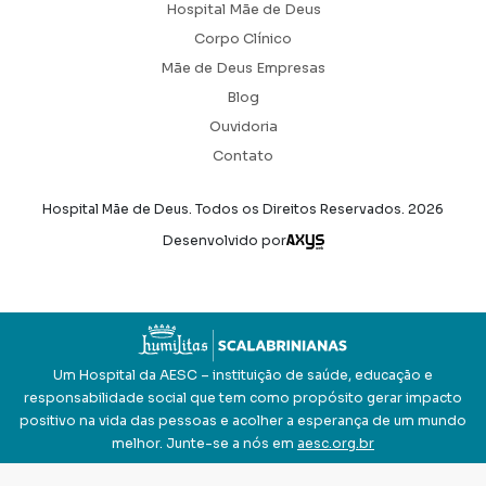
Hospital Mãe de Deus
Corpo Clínico
Mãe de Deus Empresas
Blog
Ouvidoria
Contato
Hospital Mãe de Deus. Todos os Direitos Reservados.
2026
Axysweb
Desenvolvido por
Um Hospital da AESC – instituição de saúde, educação e
responsabilidade social que tem como propósito gerar impacto
positivo na vida das pessoas e acolher a esperança de um mundo
melhor. Junte-se a nós em
aesc.org.br