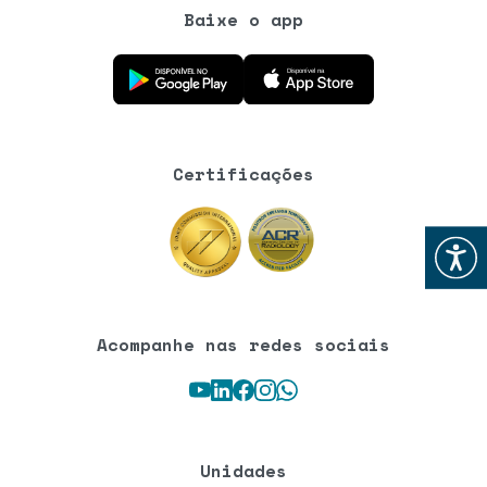
Baixe o app
Baixe o aplicativo na Google Play Store
Baixe o aplicativo na App Store
Certificações
Abrir
Acompanhe nas redes sociais
Youtube
LinkedIn
Facebook
Instagram
WhatsApp
Unidades