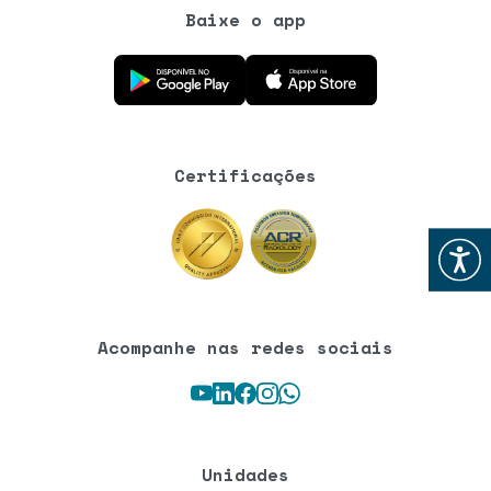
Baixe o app
Baixe o aplicativo na Google Play Store
Baixe o aplicativo na App Store
Certificações
Abrir
Acompanhe nas redes sociais
Youtube
LinkedIn
Facebook
Instagram
WhatsApp
Unidades