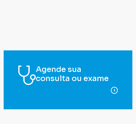
Agende sua
consulta ou exame
para ag