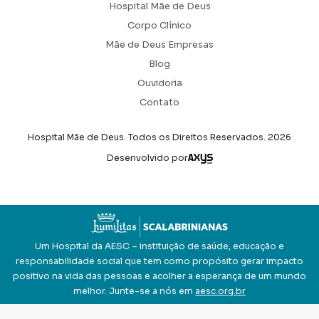
Hospital Mãe de Deus
Corpo Clínico
Mãe de Deus Empresas
Blog
Ouvidoria
Contato
Hospital Mãe de Deus. Todos os Direitos Reservados.
2026
Axysweb
Desenvolvido por
Um Hospital da AESC – instituição de saúde, educação e
responsabilidade social que tem como propósito gerar impacto
positivo na vida das pessoas e acolher a esperança de um mundo
melhor. Junte-se a nós em
aesc.org.br