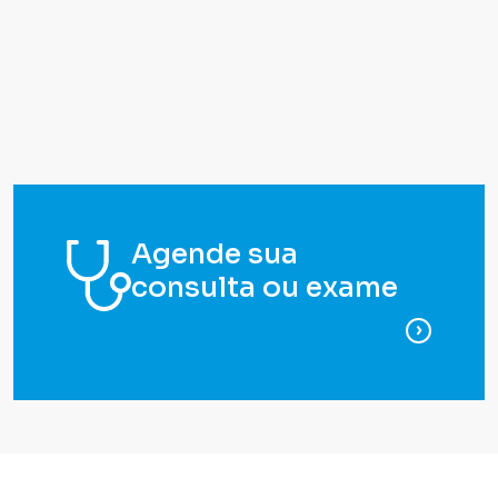
Agende sua
consulta ou exame
para ag