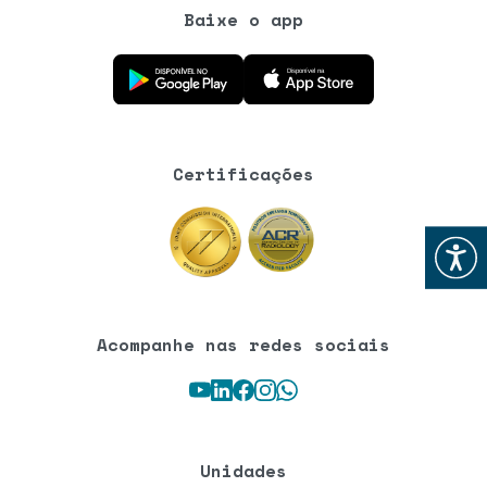
Baixe o app
Baixe o aplicativo na Google Play Store
Baixe o aplicativo na App Store
Certificações
Abrir
Acompanhe nas redes sociais
Youtube
LinkedIn
Facebook
Instagram
WhatsApp
Unidades