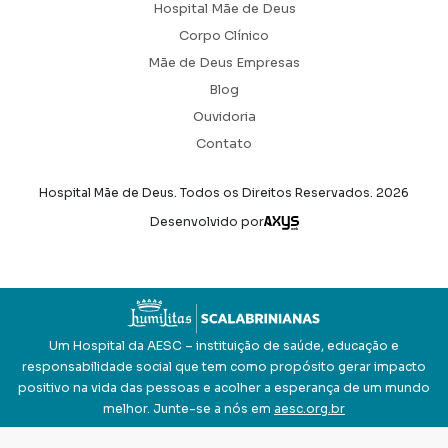
Hospital Mãe de Deus
Corpo Clínico
Mãe de Deus Empresas
Blog
Ouvidoria
Contato
Hospital Mãe de Deus. Todos os Direitos Reservados.
2026
Axysweb
Desenvolvido por
Um Hospital da AESC – instituição de saúde, educação e
responsabilidade social que tem como propósito gerar impacto
positivo na vida das pessoas e acolher a esperança de um mundo
melhor. Junte-se a nós em
aesc.org.br