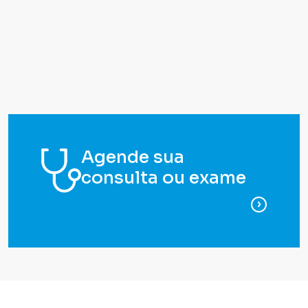
Agende sua
consulta ou exame
para ag