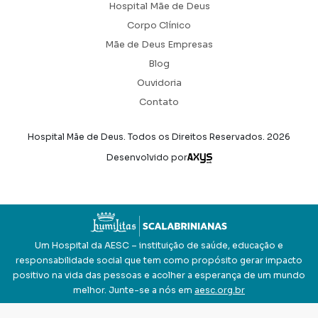
Hospital Mãe de Deus
Corpo Clínico
Mãe de Deus Empresas
Blog
Ouvidoria
Contato
Hospital Mãe de Deus. Todos os Direitos Reservados.
2026
Axysweb
Desenvolvido por
Um Hospital da AESC – instituição de saúde, educação e
responsabilidade social que tem como propósito gerar impacto
positivo na vida das pessoas e acolher a esperança de um mundo
melhor. Junte-se a nós em
aesc.org.br