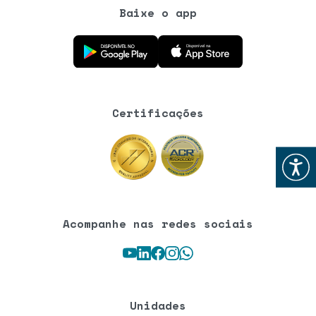
Baixe o app
Baixe o aplicativo na Google Play Store
Baixe o aplicativo na App Store
Certificações
Abrir
Acompanhe nas redes sociais
Youtube
LinkedIn
Facebook
Instagram
WhatsApp
Unidades