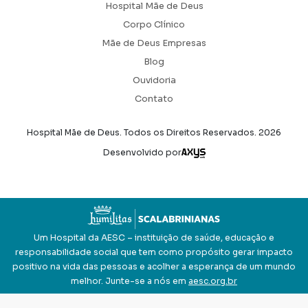
Hospital Mãe de Deus
Corpo Clínico
Mãe de Deus Empresas
Blog
Ouvidoria
Contato
Hospital Mãe de Deus. Todos os Direitos Reservados.
2026
Axysweb
Desenvolvido por
Um Hospital da AESC – instituição de saúde, educação e
responsabilidade social que tem como propósito gerar impacto
positivo na vida das pessoas e acolher a esperança de um mundo
melhor. Junte-se a nós em
aesc.org.br