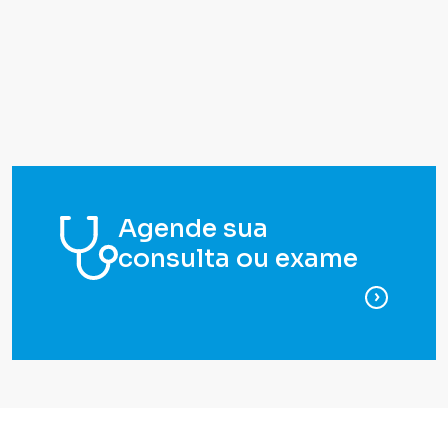
Agende sua
consulta ou exame
para ag