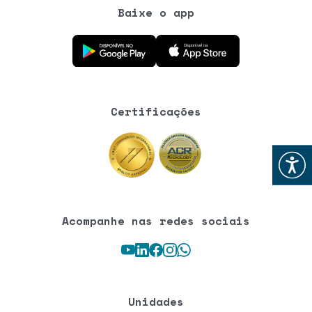
Baixe o app
Baixe o aplicativo na Google Play Store
Baixe o aplicativo na App Store
Certificações
Abrir
Acompanhe nas redes sociais
Youtube
LinkedIn
Facebook
Instagram
WhatsApp
Unidades