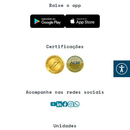
Baixe o app
Baixe o aplicativo na Google Play Store
Baixe o aplicativo na App Store
Certificações
Abrir
Acompanhe nas redes sociais
Youtube
LinkedIn
Facebook
Instagram
WhatsApp
Unidades