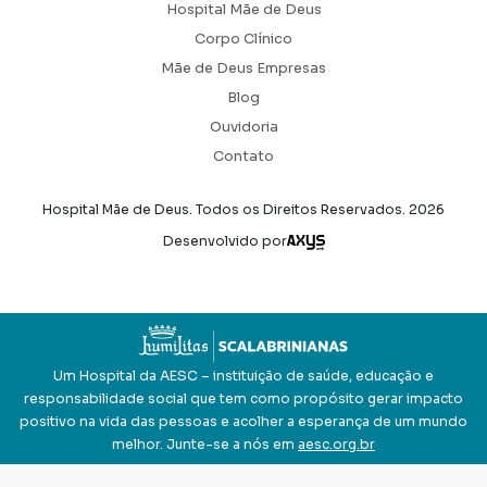
Hospital Mãe de Deus
Corpo Clínico
Mãe de Deus Empresas
Blog
Ouvidoria
Contato
Hospital Mãe de Deus. Todos os Direitos Reservados.
2026
Axysweb
Desenvolvido por
Um Hospital da AESC – instituição de saúde, educação e
responsabilidade social que tem como propósito gerar impacto
positivo na vida das pessoas e acolher a esperança de um mundo
melhor. Junte-se a nós em
aesc.org.br