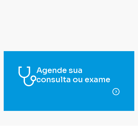
Agende sua
consulta ou exame
para ag