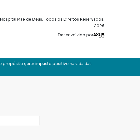
Hospital Mãe de Deus. Todos os Direitos Reservados.
2026
Axysweb
Desenvolvido por
o propósito gerar impacto positivo na vida das