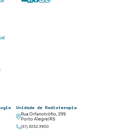
 de
cal
e
logia
Unidade de Radioterapia
Rua Orfanotrófio, 299
Porto Alegre/RS
(51) 3252.3900