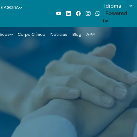
E AGORA
Powered
Youtube
LinkedIn
Facebook
Instagram
WhatsApp
by
dicos
Corpo Clínico
Notícias
Blog
APP