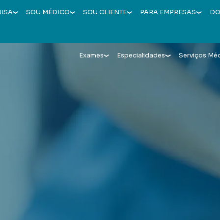
UISA
SOU MÉDICO
SOU CLIENTE
PARA EMPRESAS
DO
Exames
Especialidades
Serviços Mé