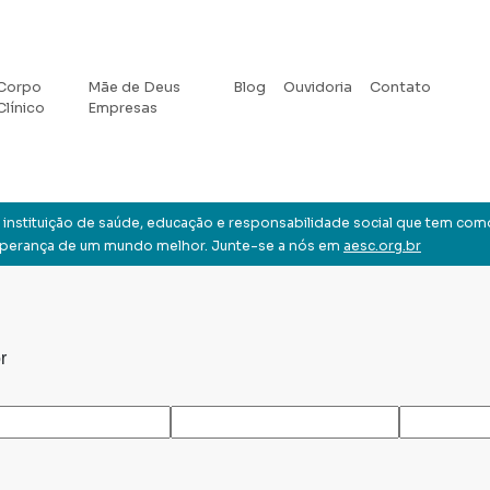
Corpo
Mãe de Deus
Blog
Ouvidoria
Contato
Clínico
Empresas
instituição de saúde, educação e responsabilidade social que tem com
sperança de um mundo melhor. Junte-se a nós em
aesc.org.br
r