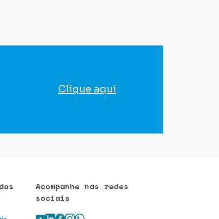
Clique aqui
para agendar seu exame
dos
Acompanhe nas redes
sociais
Youtube
LinkedIn
Facebook
Instagram
WhatsApp