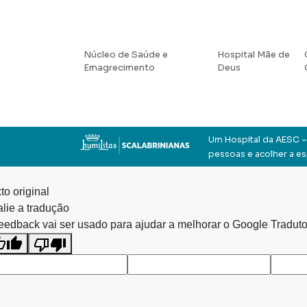
Núcleo de Saúde e
Hospital Mãe de
Emagrecimento
Deus
Um Hospital da AESC – 
pessoas e acolher a e
to original
lie a tradução
eedback vai ser usado para ajudar a melhorar o Google Traduto