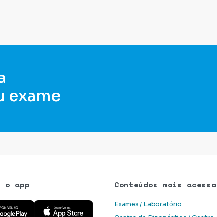
a
u exame
e o app
Conteúdos mais acessa
 aplicativo na Google Play Store
Baixe o aplicativo na App Store
Exames / Laboratório