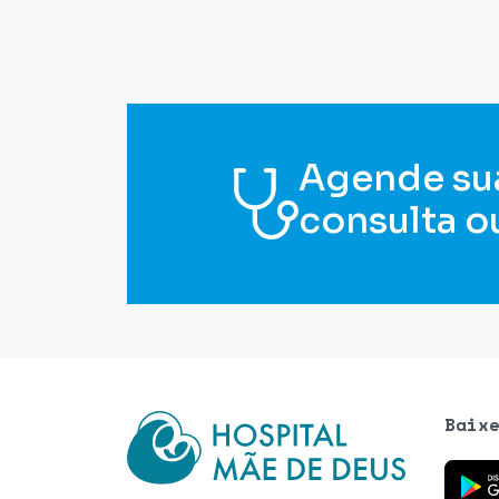
Agende su
consulta o
Baix
Baixe o