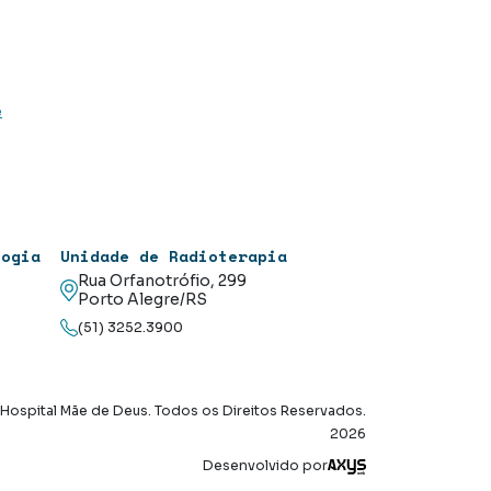
e
logia
Unidade de Radioterapia
Rua Orfanotrófio, 299
Porto Alegre/RS
(51) 3252.3900
Hospital Mãe de Deus. Todos os Direitos Reservados.
2026
Axysweb
Desenvolvido por