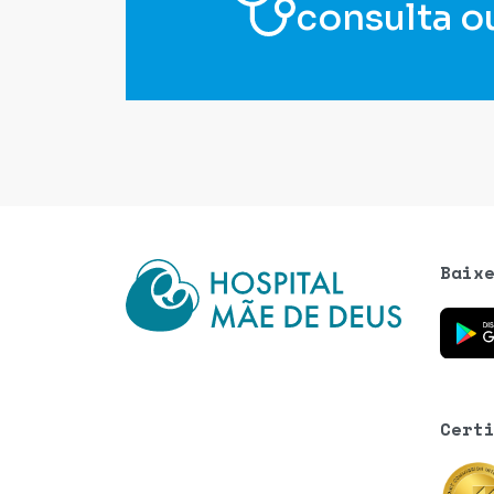
consulta o
Baix
Baixe o
Cert