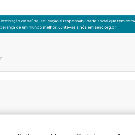
instituição de saúde, educação e responsabilidade social que tem com
sperança de um mundo melhor. Junte-se a nós em
aesc.org.br
r