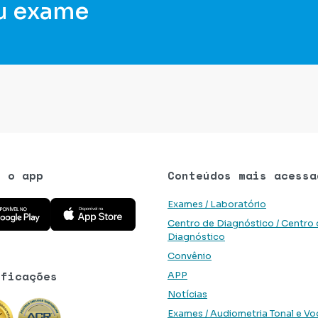
u exame
e o app
Conteúdos mais acessa
 aplicativo na Google Play Store
Baixe o aplicativo na App Store
Exames / Laboratório
Centro de Diagnóstico / Centro
Diagnóstico
Convênio
ificações
APP
Notícias
Exames / Audiometria Tonal e Vo