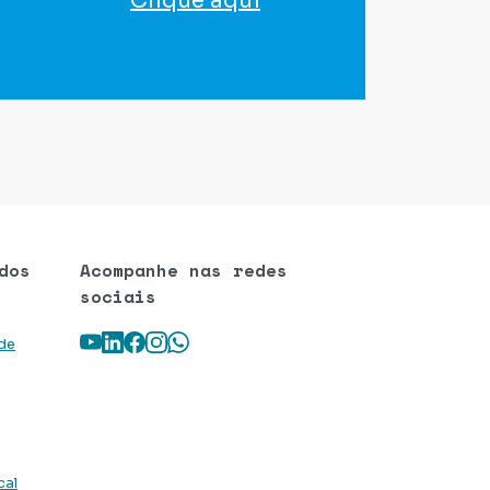
Clique aqui
para agendar seu exame
dos
Acompanhe nas redes
sociais
Youtube
LinkedIn
Facebook
Instagram
WhatsApp
 de
cal