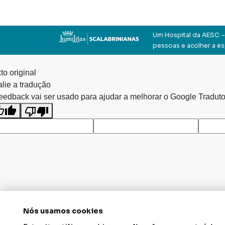
Um Hospital da AESC – 
pessoas e acolher a e
to original
lie a tradução
eedback vai ser usado para ajudar a melhorar o Google Traduto
Nós usamos cookies