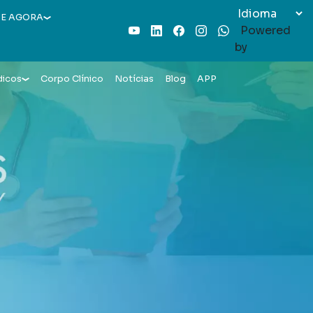
E AGORA
Powered
Youtube
LinkedIn
Facebook
Instagram
WhatsApp
by
dicos
Corpo Clínico
Notícias
Blog
APP