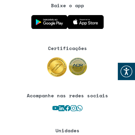
Baixe o app
Baixe o aplicativo na Google Play Store
Baixe o aplicativo na App Store
Certificações
Abrir
Acompanhe nas redes sociais
Youtube
LinkedIn
Facebook
Instagram
WhatsApp
Unidades