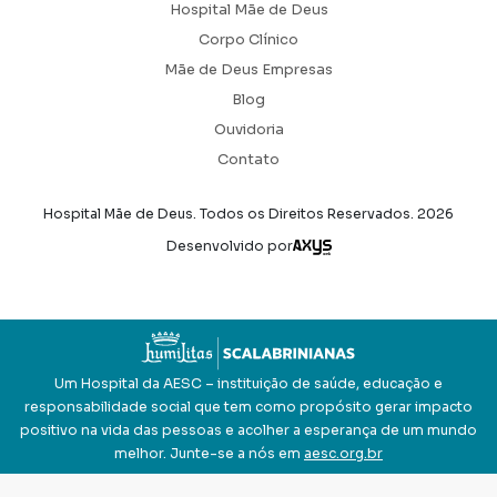
Hospital Mãe de Deus
Corpo Clínico
Mãe de Deus Empresas
Blog
Ouvidoria
Contato
Hospital Mãe de Deus. Todos os Direitos Reservados.
2026
Axysweb
Desenvolvido por
Um Hospital da AESC – instituição de saúde, educação e
responsabilidade social que tem como propósito gerar impacto
positivo na vida das pessoas e acolher a esperança de um mundo
melhor. Junte-se a nós em
aesc.org.br