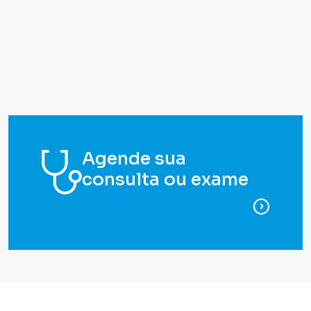
Agende sua
consulta ou exame
para ag