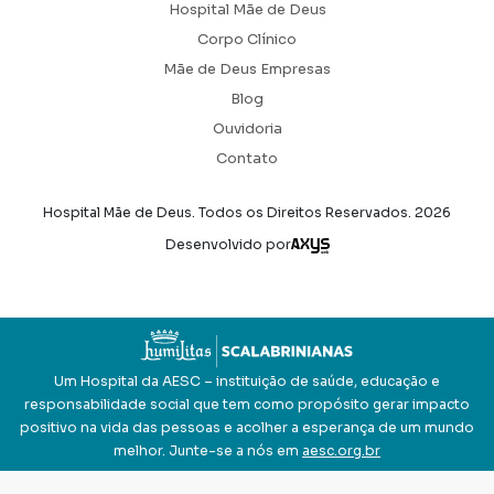
Hospital Mãe de Deus
Corpo Clínico
Mãe de Deus Empresas
Blog
Ouvidoria
Contato
Hospital Mãe de Deus. Todos os Direitos Reservados.
2026
Axysweb
Desenvolvido por
Um Hospital da AESC – instituição de saúde, educação e
responsabilidade social que tem como propósito gerar impacto
positivo na vida das pessoas e acolher a esperança de um mundo
melhor. Junte-se a nós em
aesc.org.br