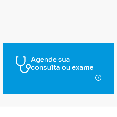
Agende sua
consulta ou exame
para ag