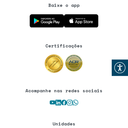
Baixe o app
Baixe o aplicativo na Google Play Store
Baixe o aplicativo na App Store
Certificações
Abrir
Acompanhe nas redes sociais
Youtube
LinkedIn
Facebook
Instagram
WhatsApp
Unidades