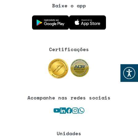
Baixe o app
Baixe o aplicativo na Google Play Store
Baixe o aplicativo na App Store
Certificações
Abrir
Acompanhe nas redes sociais
Youtube
LinkedIn
Facebook
Instagram
WhatsApp
Unidades