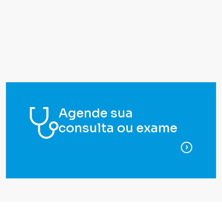
Agende sua
consulta ou exame
para ag