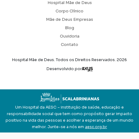
Hospital Mãe de Deus
Corpo Clínico
Mãe de Deus Empresas
Blog
Ouvidoria
Contato
Hospital Mãe de Deus. Todos os Direitos Reservados.
2026
Axysweb
Desenvolvido por
Um Hospital da AESC – instituição de saúde, educação e
responsabilidade social que tem como propósito gerar impacto
positivo na vida das pessoas e acolher a esperança de um mundo
melhor. Junte-se a nós em
aesc.org.br