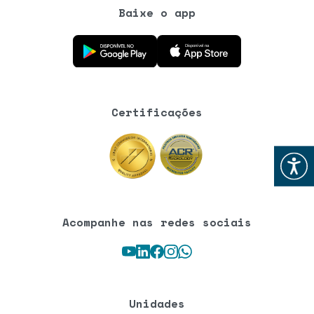
Baixe o app
Baixe o aplicativo na Google Play Store
Baixe o aplicativo na App Store
Certificações
Abrir
Acompanhe nas redes sociais
Youtube
LinkedIn
Facebook
Instagram
WhatsApp
Unidades