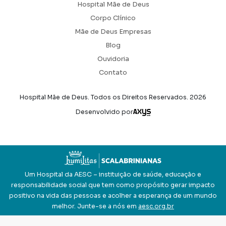
Hospital Mãe de Deus
Corpo Clínico
Mãe de Deus Empresas
Blog
Ouvidoria
Contato
Hospital Mãe de Deus. Todos os Direitos Reservados.
2026
Axysweb
Desenvolvido por
Um Hospital da AESC – instituição de saúde, educação e
responsabilidade social que tem como propósito gerar impacto
positivo na vida das pessoas e acolher a esperança de um mundo
melhor. Junte-se a nós em
aesc.org.br