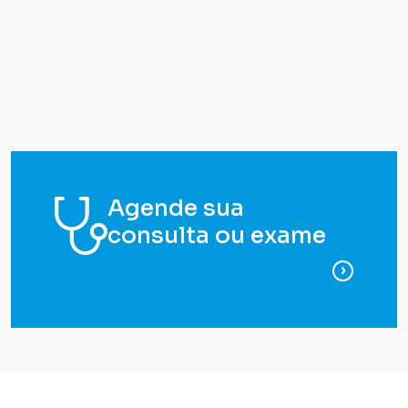
Agende sua
consulta ou exame
para ag