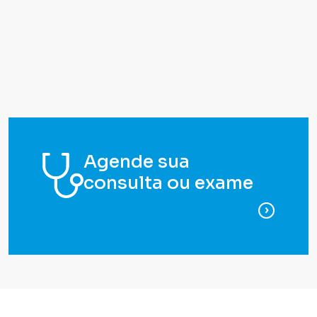
Agende sua
consulta ou exame
para ag