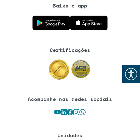
Baixe o app
Baixe o aplicativo na Google Play Store
Baixe o aplicativo na App Store
Certificações
Abrir
Acompanhe nas redes sociais
Youtube
LinkedIn
Facebook
Instagram
WhatsApp
Unidades