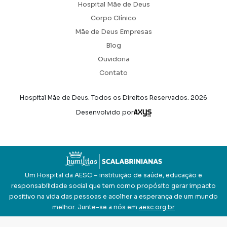
Hospital Mãe de Deus
Corpo Clínico
Mãe de Deus Empresas
Blog
Ouvidoria
Contato
Hospital Mãe de Deus. Todos os Direitos Reservados.
2026
Axysweb
Desenvolvido por
Um Hospital da AESC – instituição de saúde, educação e
responsabilidade social que tem como propósito gerar impacto
positivo na vida das pessoas e acolher a esperança de um mundo
melhor. Junte-se a nós em
aesc.org.br