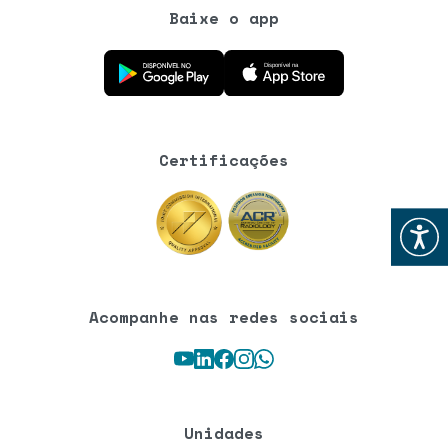
Baixe o app
Baixe o aplicativo na Google Play Store
Baixe o aplicativo na App Store
Certificações
Abrir
Acompanhe nas redes sociais
Youtube
LinkedIn
Facebook
Instagram
WhatsApp
Unidades