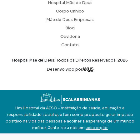
Hospital Mãe de Deus
Corpo Clínico
Mãe de Deus Empresas
Blog
Ouvidoria
Contato
Hospital Mãe de Deus. Todos os Direitos Reservados.
2026
Axysweb
Desenvolvido por
Um Hospital da AESC – instituição de saúde, educação e
responsabilidade social que tem como propósito gerar impacto
positivo na vida das pessoas e acolher a esperança de um mundo
melhor. Junte-se a nós em
aesc.org.br