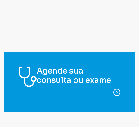
Agende sua
consulta ou exame
para ag