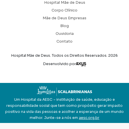
Hospital Mãe de Deus
Corpo Clínico
Mãe de Deus Empresas
Blog
Ouvidoria
Contato
Hospital Mãe de Deus. Todos os Direitos Reservados.
2026
Axysweb
Desenvolvido por
Um Hospital da AESC – instituição de saúde, educação e
responsabilidade social que tem como propósito gerar impacto
positivo na vida das pessoas e acolher a esperança de um mundo
melhor. Junte-se a nós em
aesc.org.br