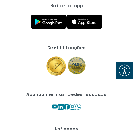
Baixe o app
Baixe o aplicativo na Google Play Store
Baixe o aplicativo na App Store
Certificações
Abrir
Acompanhe nas redes sociais
Youtube
LinkedIn
Facebook
Instagram
WhatsApp
Unidades