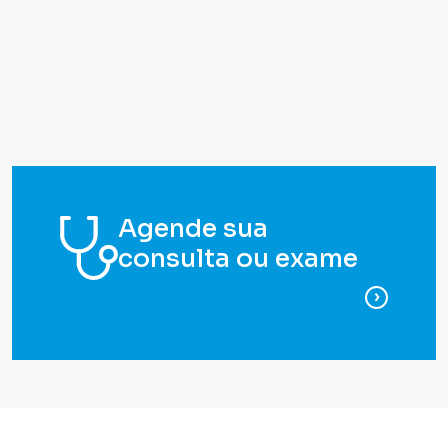
Agende sua
consulta ou exame
para ag