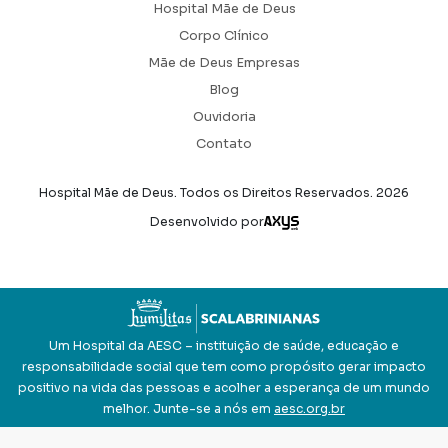
Hospital Mãe de Deus
Corpo Clínico
Mãe de Deus Empresas
Blog
Ouvidoria
Contato
Hospital Mãe de Deus. Todos os Direitos Reservados.
2026
Axysweb
Desenvolvido por
Um Hospital da AESC – instituição de saúde, educação e
responsabilidade social que tem como propósito gerar impacto
positivo na vida das pessoas e acolher a esperança de um mundo
melhor. Junte-se a nós em
aesc.org.br