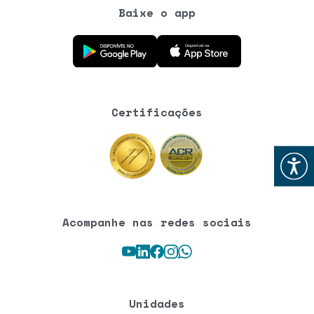
Baixe o app
Baixe o aplicativo na Google Play Store
Baixe o aplicativo na App Store
Certificações
Abrir
Acompanhe nas redes sociais
Youtube
LinkedIn
Facebook
Instagram
WhatsApp
Unidades