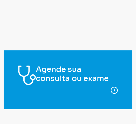
Agende sua
consulta ou exame
para ag