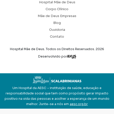
Hospital Mãe de Deus
Corpo Clínico
Mãe de Deus Empresas
Blog
Ouvidoria
Contato
Hospital Mãe de Deus. Todos os Direitos Reservados.
2026
Axysweb
Desenvolvido por
Um Hospital da AESC – instituição de saúde, educação e
responsabilidade social que tem como propósito gerar impacto
positivo na vida das pessoas e acolher a esperança de um mundo
melhor. Junte-se a nós em
aesc.org.br