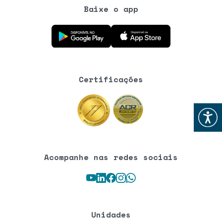
Baixe o app
Baixe o aplicativo na Google Play Store
Baixe o aplicativo na App Store
Certificações
Abrir
Acompanhe nas redes sociais
Youtube
LinkedIn
Facebook
Instagram
WhatsApp
Unidades