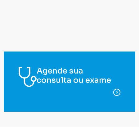
Agende sua
consulta ou exame
para ag