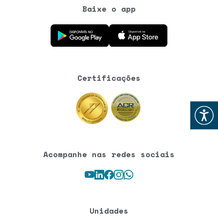
Baixe o app
Baixe o aplicativo na Google Play Store
Baixe o aplicativo na App Store
Certificações
Abrir
Acompanhe nas redes sociais
Youtube
LinkedIn
Facebook
Instagram
WhatsApp
Unidades