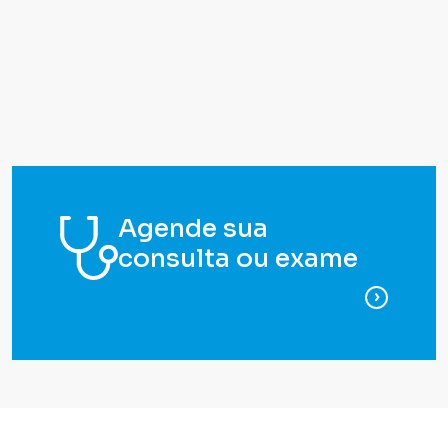
Agende sua
consulta ou exame
para ag