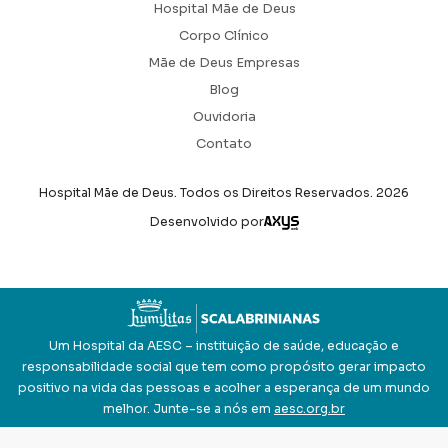
Hospital Mãe de Deus
Corpo Clínico
Mãe de Deus Empresas
Blog
Ouvidoria
Contato
Hospital Mãe de Deus. Todos os Direitos Reservados.
2026
Axysweb
Desenvolvido por
Um Hospital da AESC – instituição de saúde, educação e
responsabilidade social que tem como propósito gerar impacto
positivo na vida das pessoas e acolher a esperança de um mundo
melhor. Junte-se a nós em
aesc.org.br