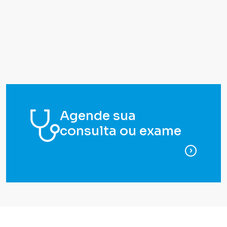
Agende sua
consulta ou exame
para ag