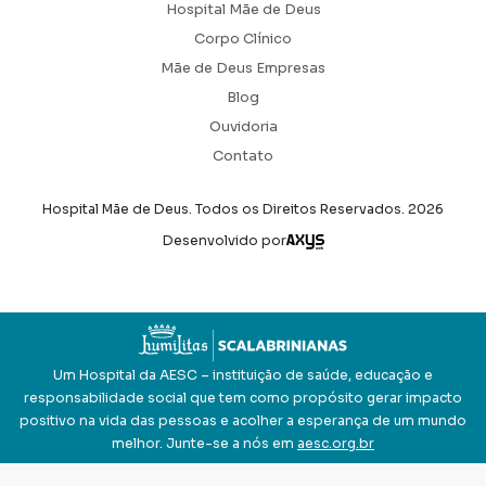
Hospital Mãe de Deus
Corpo Clínico
Mãe de Deus Empresas
Blog
Ouvidoria
Contato
Hospital Mãe de Deus. Todos os Direitos Reservados.
2026
Axysweb
Desenvolvido por
Um Hospital da AESC – instituição de saúde, educação e
responsabilidade social que tem como propósito gerar impacto
positivo na vida das pessoas e acolher a esperança de um mundo
melhor. Junte-se a nós em
aesc.org.br