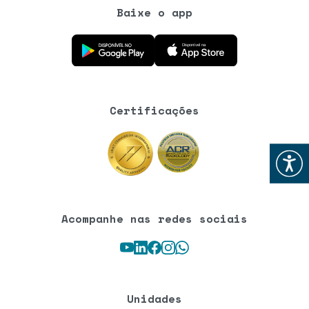
Baixe o app
Baixe o aplicativo na Google Play Store
Baixe o aplicativo na App Store
Certificações
Abrir
Acompanhe nas redes sociais
Youtube
LinkedIn
Facebook
Instagram
WhatsApp
Unidades