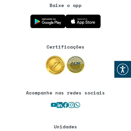
Baixe o app
Baixe o aplicativo na Google Play Store
Baixe o aplicativo na App Store
Certificações
Abrir
Acompanhe nas redes sociais
Youtube
LinkedIn
Facebook
Instagram
WhatsApp
Unidades