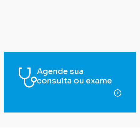
Agende sua
consulta ou exame
para ag