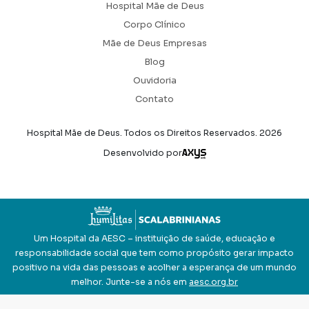
Hospital Mãe de Deus
Corpo Clínico
Mãe de Deus Empresas
Blog
Ouvidoria
Contato
Hospital Mãe de Deus. Todos os Direitos Reservados.
2026
Axysweb
Desenvolvido por
Um Hospital da AESC – instituição de saúde, educação e
responsabilidade social que tem como propósito gerar impacto
positivo na vida das pessoas e acolher a esperança de um mundo
melhor. Junte-se a nós em
aesc.org.br