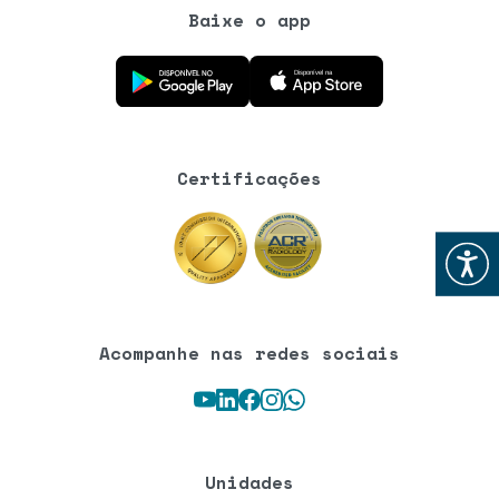
Baixe o app
Baixe o aplicativo na Google Play Store
Baixe o aplicativo na App Store
Certificações
Abrir
Acompanhe nas redes sociais
Youtube
LinkedIn
Facebook
Instagram
WhatsApp
Unidades