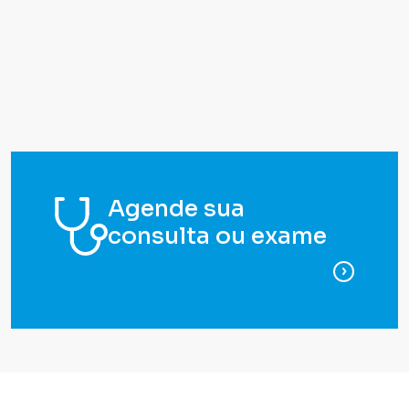
Agende sua
consulta ou exame
para ag