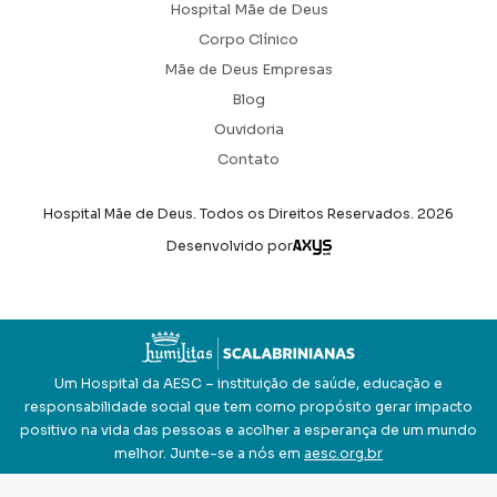
Hospital Mãe de Deus
Corpo Clínico
Mãe de Deus Empresas
Blog
Ouvidoria
Contato
Hospital Mãe de Deus. Todos os Direitos Reservados.
2026
Axysweb
Desenvolvido por
Um Hospital da AESC – instituição de saúde, educação e
responsabilidade social que tem como propósito gerar impacto
positivo na vida das pessoas e acolher a esperança de um mundo
melhor. Junte-se a nós em
aesc.org.br