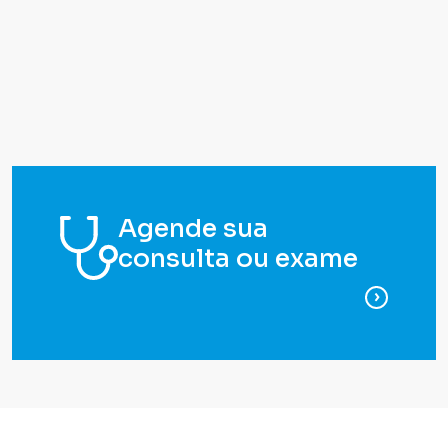
Agende sua
consulta ou exame
para ag