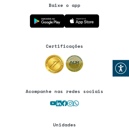
Baixe o app
Baixe o aplicativo na Google Play Store
Baixe o aplicativo na App Store
Certificações
Abrir
Acompanhe nas redes sociais
Youtube
LinkedIn
Facebook
Instagram
WhatsApp
Unidades