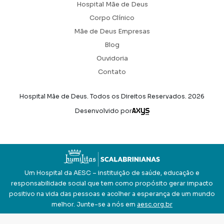
Hospital Mãe de Deus
Corpo Clínico
Mãe de Deus Empresas
Blog
Ouvidoria
Contato
Hospital Mãe de Deus. Todos os Direitos Reservados.
2026
Axysweb
Desenvolvido por
Um Hospital da AESC – instituição de saúde, educação e
responsabilidade social que tem como propósito gerar impacto
positivo na vida das pessoas e acolher a esperança de um mundo
melhor. Junte-se a nós em
aesc.org.br