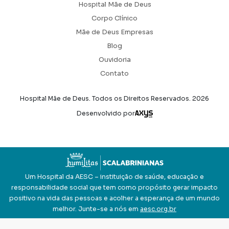
Hospital Mãe de Deus
Corpo Clínico
Mãe de Deus Empresas
Blog
Ouvidoria
Contato
Hospital Mãe de Deus. Todos os Direitos Reservados.
2026
Axysweb
Desenvolvido por
Um Hospital da AESC – instituição de saúde, educação e
responsabilidade social que tem como propósito gerar impacto
positivo na vida das pessoas e acolher a esperança de um mundo
melhor. Junte-se a nós em
aesc.org.br