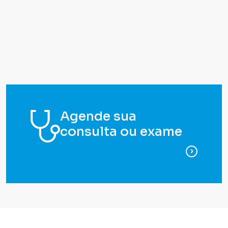
Agende sua
consulta ou exame
para ag