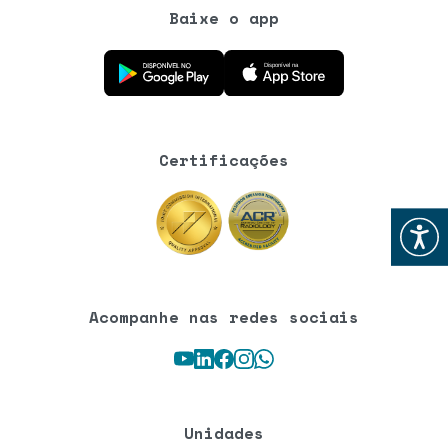
Baixe o app
Baixe o aplicativo na Google Play Store
Baixe o aplicativo na App Store
Certificações
Abrir
Acompanhe nas redes sociais
Youtube
LinkedIn
Facebook
Instagram
WhatsApp
Unidades