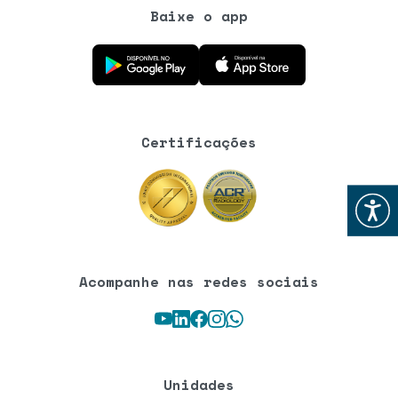
Baixe o app
Baixe o aplicativo na Google Play Store
Baixe o aplicativo na App Store
Certificações
Abrir
Acompanhe nas redes sociais
Youtube
LinkedIn
Facebook
Instagram
WhatsApp
Unidades