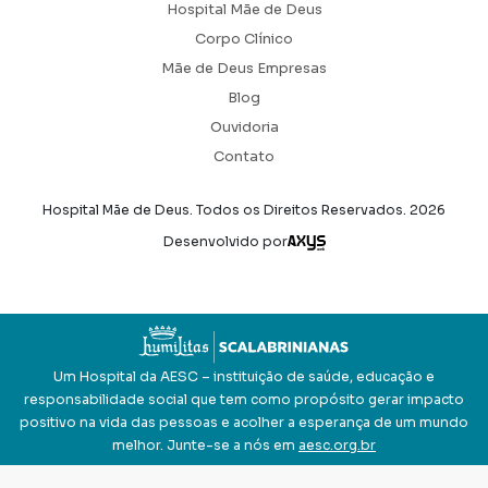
Hospital Mãe de Deus
Corpo Clínico
Mãe de Deus Empresas
Blog
Ouvidoria
Contato
Hospital Mãe de Deus. Todos os Direitos Reservados.
2026
Axysweb
Desenvolvido por
Um Hospital da AESC – instituição de saúde, educação e
responsabilidade social que tem como propósito gerar impacto
positivo na vida das pessoas e acolher a esperança de um mundo
melhor. Junte-se a nós em
aesc.org.br