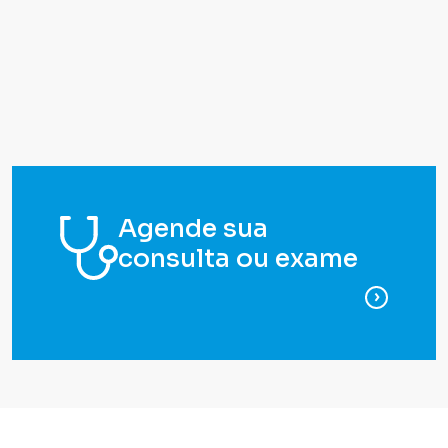
Agende sua
consulta ou exame
para ag