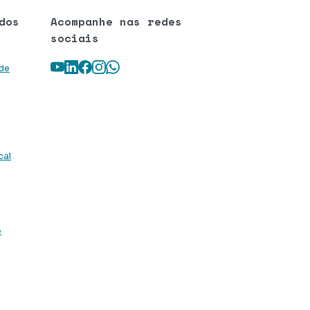
dos
Acompanhe nas redes
sociais
Youtube
LinkedIn
Facebook
Instagram
WhatsApp
 de
cal
e