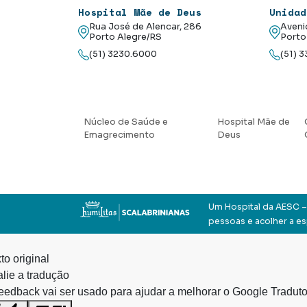
Hospital Mãe de Deus
Unidad
Rua José de Alencar, 286
Aveni
Porto Alegre/RS
Porto
(51) 3230.6000
(51) 
Núcleo de Saúde e
Hospital Mãe de
Emagrecimento
Deus
Um Hospital da AESC – 
pessoas e acolher a e
to original
lie a tradução
eedback vai ser usado para ajudar a melhorar o Google Traduto