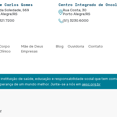
e Carlos Gomes
Centro Integrado de Onco
da Soledade, 569
Rua Costa, 30
 Alegre/RS
Porto Alegre/RS
3321.7200
(51) 3230.6000
Corpo
Mãe de Deus
Blog
Ouvidoria
Contato
Clínico
Empresas
instituição de saúde, educação e responsabilidade social que tem com
sperança de um mundo melhor. Junte-se a nós em
aesc.org.br
r