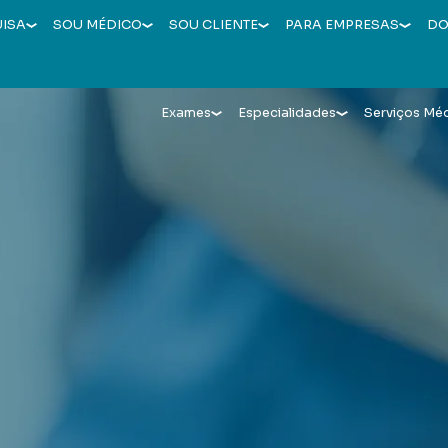
UISA
SOU MÉDICO
SOU CLIENTE
PARA EMPRESAS
DO
Exames
Especialidades
Serviços Mé