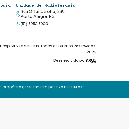
logia
Unidade de Radioterapia
Rua Orfanotrófio, 299
Porto Alegre/RS
(51) 3252.3900
Hospital Mãe de Deus. Todos os Direitos Reservados.
2026
Axysweb
Desenvolvido por
o propósito gerar impacto positivo na vida das