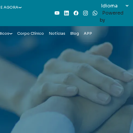
E AGORA
Powered
Youtube
LinkedIn
Facebook
Instagram
WhatsApp
by
dicos
Corpo Clínico
Notícias
Blog
APP