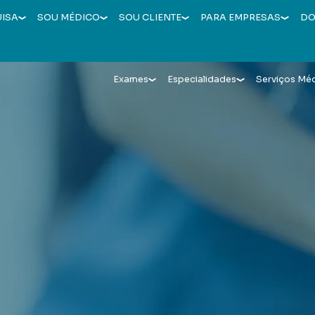
UISA
SOU MÉDICO
SOU CLIENTE
PARA EMPRESAS
DO
Exames
Especialidades
Serviços Mé