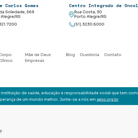
e Carlos Gomes
Centro Integrado de Onco
da Soledade, 569
Rua Costa, 30
 Alegre/RS
Porto Alegre/RS
3321.7200
(51) 3230.6000
Corpo
Mãe de Deus
Blog
Ouvidoria
Contato
Clínico
Empresas
instituição de saúde, educação e responsabilidade social que tem com
sperança de um mundo melhor. Junte-se a nós em
aesc.org.br
r