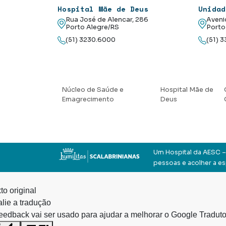
Hospital Mãe de Deus
Unidad
Rua José de Alencar, 286
Aveni
Porto Alegre/RS
Porto
(51) 3230.6000
(51) 
Núcleo de Saúde e
Hospital Mãe de
Emagrecimento
Deus
Um Hospital da AESC – 
pessoas e acolher a e
to original
lie a tradução
eedback vai ser usado para ajudar a melhorar o Google Traduto