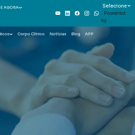
E AGORA
Powered
Youtube
LinkedIn
Facebook
Instagram
WhatsApp
by
dicos
Corpo Clínico
Notícias
Blog
APP