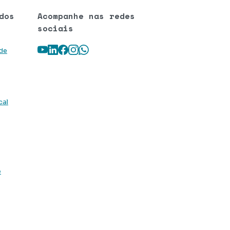
dos
Acompanhe nas redes
sociais
Youtube
LinkedIn
Facebook
Instagram
WhatsApp
 de
cal
e