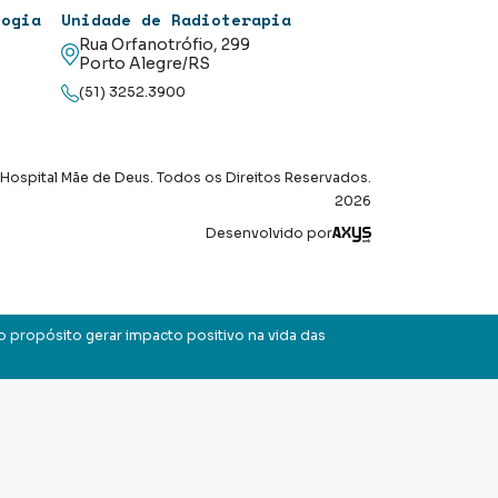
logia
Unidade de Radioterapia
Rua Orfanotrófio, 299
Porto Alegre/RS
(51) 3252.3900
Hospital Mãe de Deus. Todos os Direitos Reservados.
2026
Axysweb
Desenvolvido por
o propósito gerar impacto positivo na vida das