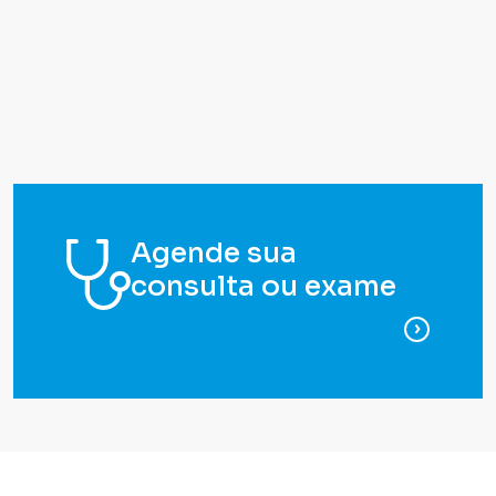
Agende sua
consulta ou exame
para ag