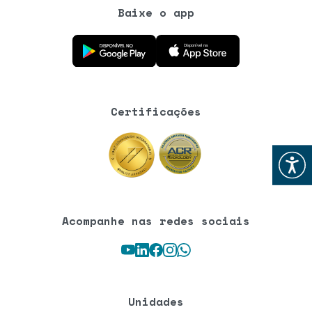
Baixe o app
Baixe o aplicativo na Google Play Store
Baixe o aplicativo na App Store
Certificações
Abrir
Acompanhe nas redes sociais
Youtube
LinkedIn
Facebook
Instagram
WhatsApp
Unidades