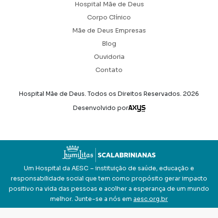
Hospital Mãe de Deus
Corpo Clínico
Mãe de Deus Empresas
Blog
Ouvidoria
Contato
Hospital Mãe de Deus. Todos os Direitos Reservados.
2026
Axysweb
Desenvolvido por
Um Hospital da AESC – instituição de saúde, educação e
responsabilidade social que tem como propósito gerar impacto
positivo na vida das pessoas e acolher a esperança de um mundo
melhor. Junte-se a nós em
aesc.org.br