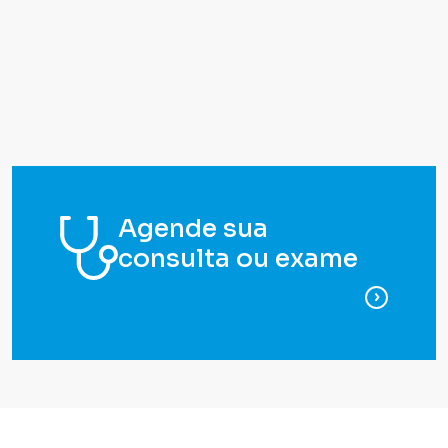
Agende sua
consulta ou exame
para ag