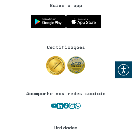
Baixe o app
Baixe o aplicativo na Google Play Store
Baixe o aplicativo na App Store
Certificações
Abrir
Acompanhe nas redes sociais
Youtube
LinkedIn
Facebook
Instagram
WhatsApp
Unidades