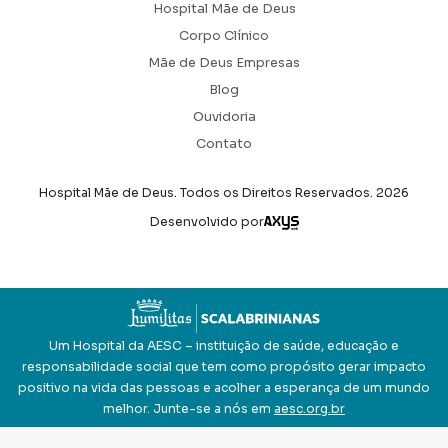
Hospital Mãe de Deus
Corpo Clínico
Mãe de Deus Empresas
Blog
Ouvidoria
Contato
Hospital Mãe de Deus. Todos os Direitos Reservados.
2026
Axysweb
Desenvolvido por
Um Hospital da AESC – instituição de saúde, educação e
responsabilidade social que tem como propósito gerar impacto
positivo na vida das pessoas e acolher a esperança de um mundo
melhor. Junte-se a nós em
aesc.org.br