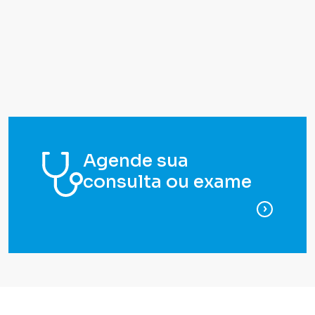
Agende sua
consulta ou exame
para ag