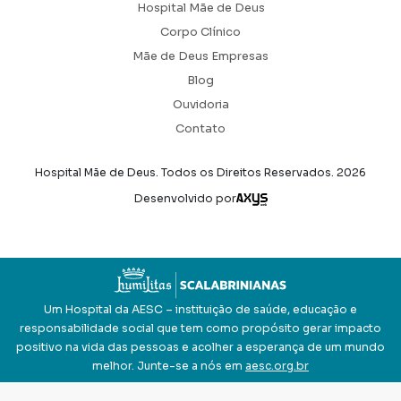
Hospital Mãe de Deus
Corpo Clínico
Mãe de Deus Empresas
Blog
Ouvidoria
Contato
Hospital Mãe de Deus. Todos os Direitos Reservados.
2026
Axysweb
Desenvolvido por
Um Hospital da AESC – instituição de saúde, educação e
responsabilidade social que tem como propósito gerar impacto
positivo na vida das pessoas e acolher a esperança de um mundo
melhor. Junte-se a nós em
aesc.org.br