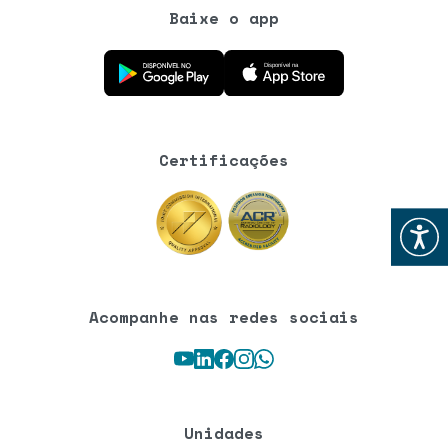
Baixe o app
Baixe o aplicativo na Google Play Store
Baixe o aplicativo na App Store
Certificações
Abrir
Acompanhe nas redes sociais
Youtube
LinkedIn
Facebook
Instagram
WhatsApp
Unidades