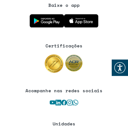
Baixe o app
Baixe o aplicativo na Google Play Store
Baixe o aplicativo na App Store
Certificações
Abrir
Acompanhe nas redes sociais
Youtube
LinkedIn
Facebook
Instagram
WhatsApp
Unidades