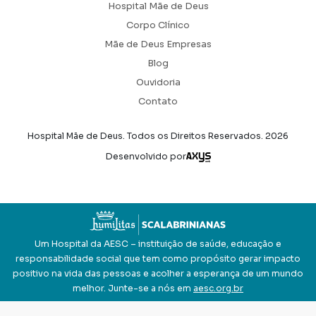
Hospital Mãe de Deus
Corpo Clínico
Mãe de Deus Empresas
Blog
Ouvidoria
Contato
Hospital Mãe de Deus. Todos os Direitos Reservados.
2026
Axysweb
Desenvolvido por
Um Hospital da AESC – instituição de saúde, educação e
responsabilidade social que tem como propósito gerar impacto
positivo na vida das pessoas e acolher a esperança de um mundo
melhor. Junte-se a nós em
aesc.org.br