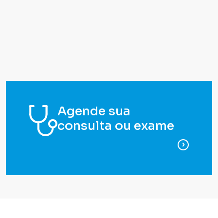
Agende sua
consulta ou exame
para ag