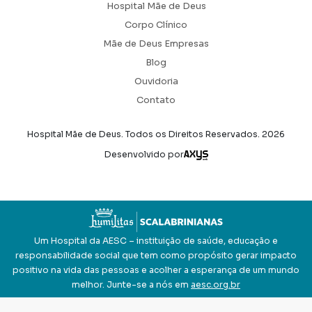
Hospital Mãe de Deus
Corpo Clínico
Mãe de Deus Empresas
Blog
Ouvidoria
Contato
Hospital Mãe de Deus. Todos os Direitos Reservados.
2026
Axysweb
Desenvolvido por
Um Hospital da AESC – instituição de saúde, educação e
responsabilidade social que tem como propósito gerar impacto
positivo na vida das pessoas e acolher a esperança de um mundo
melhor. Junte-se a nós em
aesc.org.br