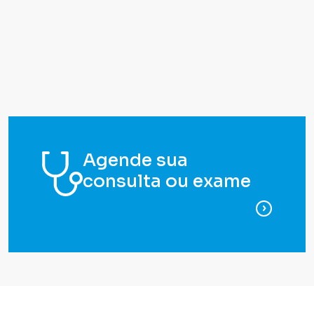
Agende sua
consulta ou exame
para ag