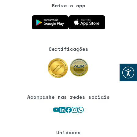
Baixe o app
Baixe o aplicativo na Google Play Store
Baixe o aplicativo na App Store
Certificações
Abrir
Acompanhe nas redes sociais
Youtube
LinkedIn
Facebook
Instagram
WhatsApp
Unidades