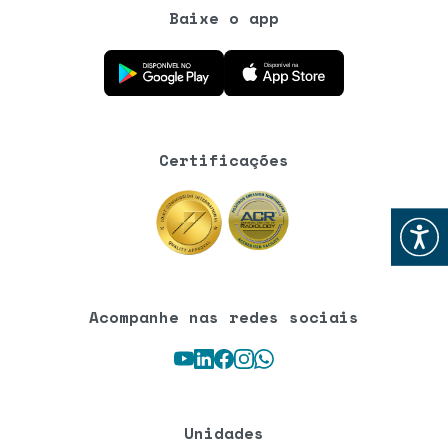
Baixe o app
Baixe o aplicativo na Google Play Store
Baixe o aplicativo na App Store
Certificações
Abrir
Acompanhe nas redes sociais
Youtube
LinkedIn
Facebook
Instagram
WhatsApp
Unidades