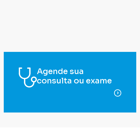
Agende sua
consulta ou exame
para ag