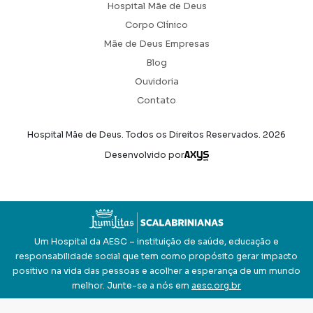
Hospital Mãe de Deus
Corpo Clínico
Mãe de Deus Empresas
Blog
Ouvidoria
Contato
Hospital Mãe de Deus. Todos os Direitos Reservados.
2026
Axysweb
Desenvolvido por
Um Hospital da AESC – instituição de saúde, educação e
responsabilidade social que tem como propósito gerar impacto
positivo na vida das pessoas e acolher a esperança de um mundo
melhor. Junte-se a nós em
aesc.org.br