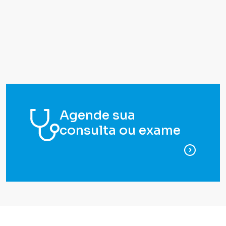
Agende sua
consulta ou exame
para ag