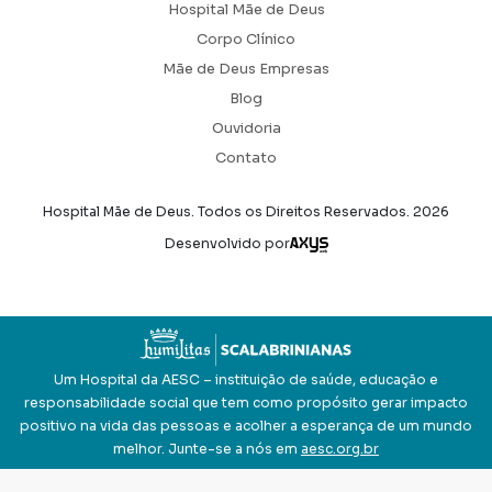
Hospital Mãe de Deus
Corpo Clínico
Mãe de Deus Empresas
Blog
Ouvidoria
Contato
Hospital Mãe de Deus. Todos os Direitos Reservados.
2026
Axysweb
Desenvolvido por
Um Hospital da AESC – instituição de saúde, educação e
responsabilidade social que tem como propósito gerar impacto
positivo na vida das pessoas e acolher a esperança de um mundo
melhor. Junte-se a nós em
aesc.org.br