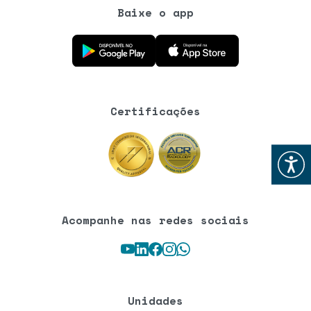
Baixe o app
Baixe o aplicativo na Google Play Store
Baixe o aplicativo na App Store
Certificações
Abrir
Acompanhe nas redes sociais
Youtube
LinkedIn
Facebook
Instagram
WhatsApp
Unidades