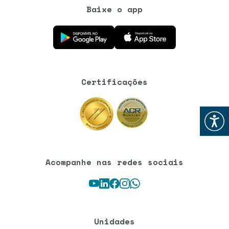
Baixe o app
Baixe o aplicativo na Google Play Store
Baixe o aplicativo na App Store
Certificações
Abrir
Acompanhe nas redes sociais
Youtube
LinkedIn
Facebook
Instagram
WhatsApp
Unidades