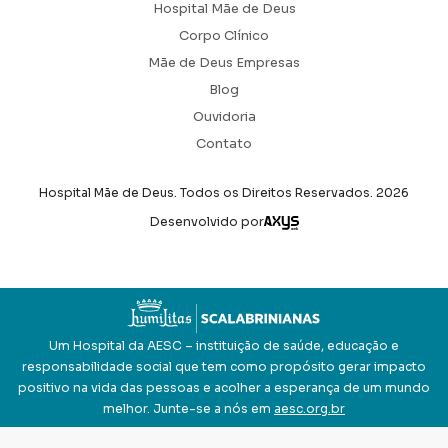
Hospital Mãe de Deus
Corpo Clínico
Mãe de Deus Empresas
Blog
Ouvidoria
Contato
Hospital Mãe de Deus. Todos os Direitos Reservados.
2026
Axysweb
Desenvolvido por
Um Hospital da AESC – instituição de saúde, educação e
responsabilidade social que tem como propósito gerar impacto
positivo na vida das pessoas e acolher a esperança de um mundo
melhor. Junte-se a nós em
aesc.org.br