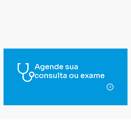
Agende sua
consulta ou exame
para ag