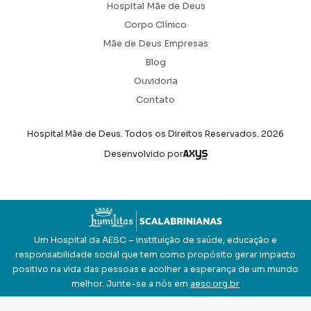
Hospital Mãe de Deus
Corpo Clínico
Mãe de Deus Empresas
Blog
Ouvidoria
Contato
Hospital Mãe de Deus. Todos os Direitos Reservados.
2026
Axysweb
Desenvolvido por
Um Hospital da AESC – instituição de saúde, educação e
responsabilidade social que tem como propósito gerar impacto
positivo na vida das pessoas e acolher a esperança de um mundo
melhor. Junte-se a nós em
aesc.org.br