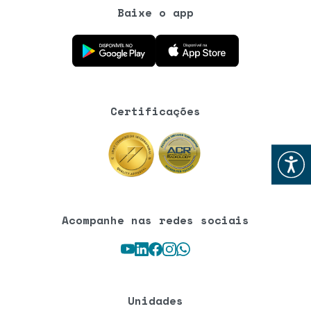
Baixe o app
Baixe o aplicativo na Google Play Store
Baixe o aplicativo na App Store
Certificações
Abrir
Acompanhe nas redes sociais
Youtube
LinkedIn
Facebook
Instagram
WhatsApp
Unidades