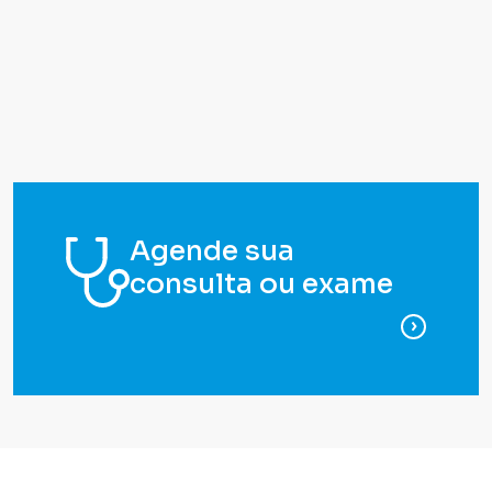
Agende sua
consulta ou exame
para ag