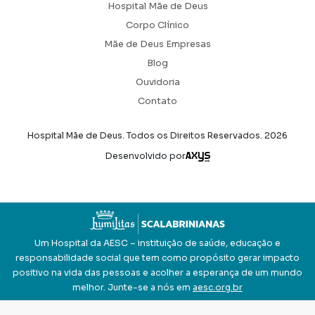
Hospital Mãe de Deus
Corpo Clínico
Mãe de Deus Empresas
Blog
Ouvidoria
Contato
Hospital Mãe de Deus. Todos os Direitos Reservados.
2026
Axysweb
Desenvolvido por
Um Hospital da AESC – instituição de saúde, educação e
responsabilidade social que tem como propósito gerar impacto
positivo na vida das pessoas e acolher a esperança de um mundo
melhor. Junte-se a nós em
aesc.org.br