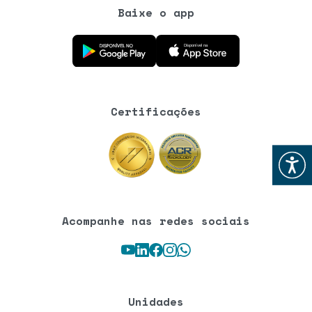
Baixe o app
Baixe o aplicativo na Google Play Store
Baixe o aplicativo na App Store
Certificações
Abrir
Acompanhe nas redes sociais
Youtube
LinkedIn
Facebook
Instagram
WhatsApp
Unidades