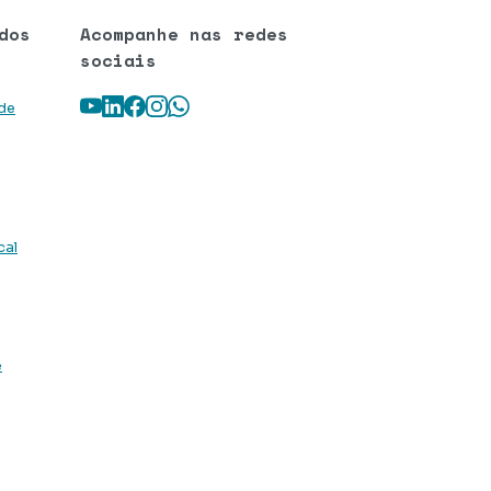
dos
Acompanhe nas redes
sociais
Youtube
LinkedIn
Facebook
Instagram
WhatsApp
 de
cal
e