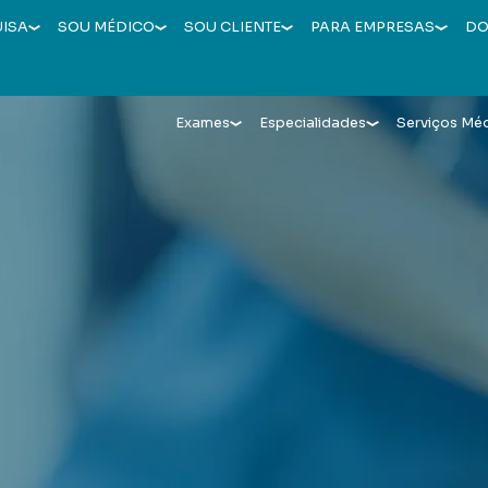
UISA
SOU MÉDICO
SOU CLIENTE
PARA EMPRESAS
DO
Exames
Especialidades
Serviços Mé