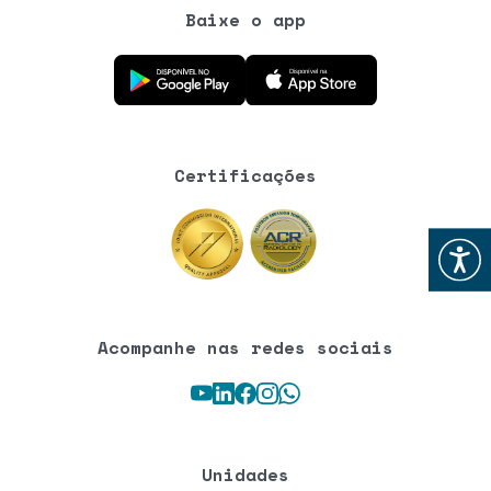
Baixe o app
Baixe o aplicativo na Google Play Store
Baixe o aplicativo na App Store
Certificações
Abrir
Acompanhe nas redes sociais
Youtube
LinkedIn
Facebook
Instagram
WhatsApp
Unidades