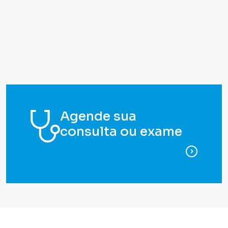
Agende sua
consulta ou exame
para ag