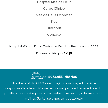
Hospital Mãe de Deus
Corpo Clínico
Mãe de Deus Empresas
Blog
Ouvidoria
Contato
Hospital Mãe de Deus. Todos os Direitos Reservados.
2026
Axysweb
Desenvolvido por
Um Hospital da AESC – instituição de saúde, educação e
responsabilidade social que tem como propósito gerar impacto
positivo na vida das pessoas e acolher a esperança de um mundo
melhor. Junte-se a nós em
aesc.org.br