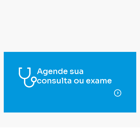
Agende sua
consulta ou exame
para ag