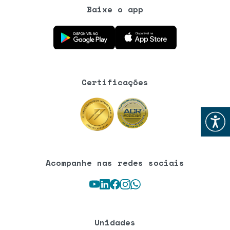
Baixe o app
Baixe o aplicativo na Google Play Store
Baixe o aplicativo na App Store
Certificações
Abrir
Acompanhe nas redes sociais
Youtube
LinkedIn
Facebook
Instagram
WhatsApp
Unidades