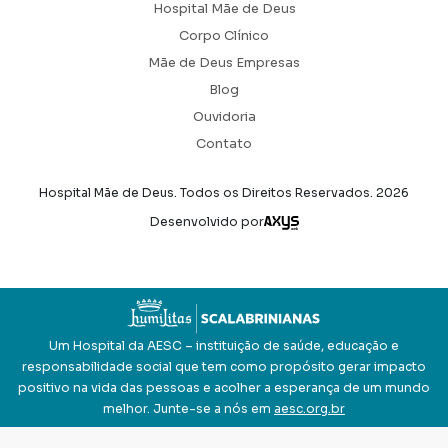
Hospital Mãe de Deus
Corpo Clínico
Mãe de Deus Empresas
Blog
Ouvidoria
Contato
Hospital Mãe de Deus. Todos os Direitos Reservados.
2026
Axysweb
Desenvolvido por
Um Hospital da AESC – instituição de saúde, educação e
responsabilidade social que tem como propósito gerar impacto
positivo na vida das pessoas e acolher a esperança de um mundo
melhor. Junte-se a nós em
aesc.org.br