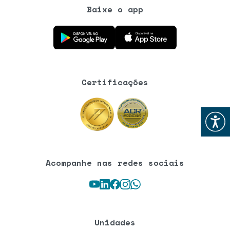
Baixe o app
Baixe o aplicativo na Google Play Store
Baixe o aplicativo na App Store
Certificações
Abrir
Acompanhe nas redes sociais
Youtube
LinkedIn
Facebook
Instagram
WhatsApp
Unidades