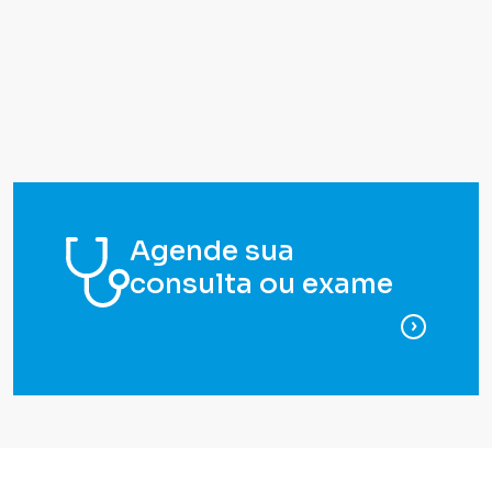
Agende sua
consulta ou exame
para ag