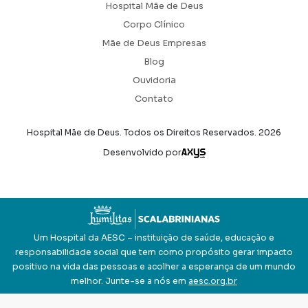
Hospital Mãe de Deus
Corpo Clínico
Mãe de Deus Empresas
Blog
Ouvidoria
Contato
Hospital Mãe de Deus. Todos os Direitos Reservados.
2026
Axysweb
Desenvolvido por
Um Hospital da AESC – instituição de saúde, educação e
responsabilidade social que tem como propósito gerar impacto
positivo na vida das pessoas e acolher a esperança de um mundo
melhor. Junte-se a nós em
aesc.org.br