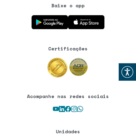
Baixe o app
Baixe o aplicativo na Google Play Store
Baixe o aplicativo na App Store
Certificações
Abrir
Acompanhe nas redes sociais
Youtube
LinkedIn
Facebook
Instagram
WhatsApp
Unidades