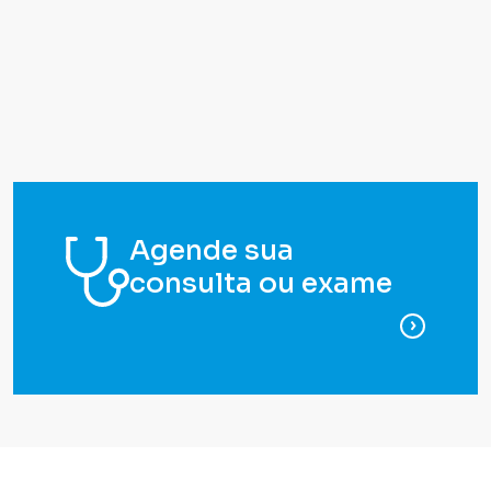
Agende sua
consulta ou exame
para ag