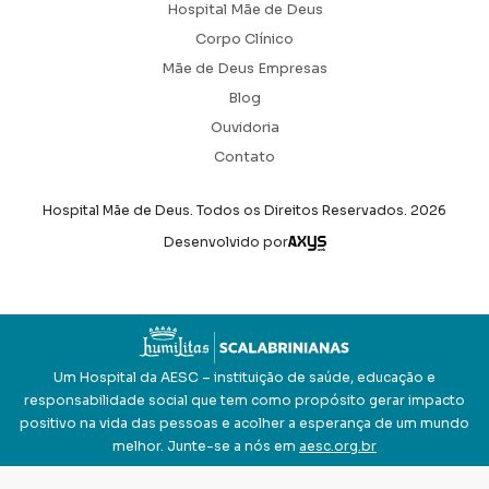
Hospital Mãe de Deus
Corpo Clínico
Mãe de Deus Empresas
Blog
Ouvidoria
Contato
Hospital Mãe de Deus. Todos os Direitos Reservados.
2026
Axysweb
Desenvolvido por
Um Hospital da AESC – instituição de saúde, educação e
responsabilidade social que tem como propósito gerar impacto
positivo na vida das pessoas e acolher a esperança de um mundo
melhor. Junte-se a nós em
aesc.org.br